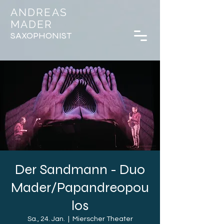
ANDREAS
MADER
SAXOPHONIST
Der Sandmann - Duo
Mader/Papandreopou
los
Sa., 24. Jan.
  |  
Mierscher Theater