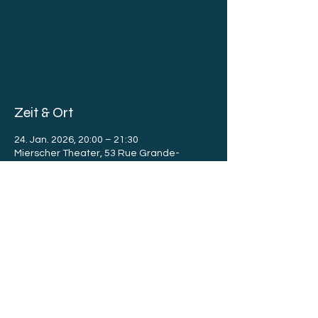
Registration is closed
See other events
Zeit & Ort
24. Jan. 2026, 20:00 – 21:30
Mierscher Theater, 53 Rue Grande-
Duchesse Charlotte, 7520 Mersch,
Luxembourg
Diese Veranstaltung teilen