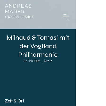
ANDREAS
MADER
SAXOPHONIST
Milhaud & Tomasi mit
der Vogtland
Philharmonie
Fr., 20. Okt.
  |  
Greiz
Registration is closed
See other events
Zeit & Ort